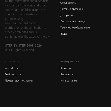
All the information contained here,
Спецпроекты
including all the video and photo
Дизайн & продакшн
content are confidential and are
intended for informational
Декорации
purposes only.
Выставочные стенды
Any unauthorized copy,
distribution or dissemination is
Техническое о
беспечение
strictly prohibited and is
Видео
punishable by the extent of the law.
STEP BY STEP 2008-2026
© All Rights Reserved
полезное
информация
Workshops
Контакты
Design course
Реквизиты
Презентация компани
и
Написать нам